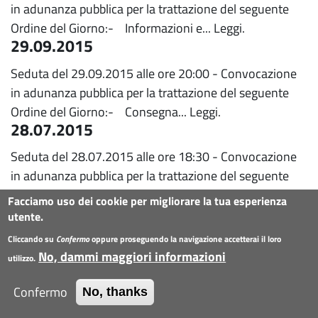
in adunanza pubblica per la trattazione del seguente
Ordine del Giorno:- Informazioni e...
Leggi.
29.09.2015
Seduta del 29.09.2015 alle ore 20:00 - Convocazione
in adunanza pubblica per la trattazione del seguente
Ordine del Giorno:- Consegna...
Leggi.
28.07.2015
Seduta del 28.07.2015 alle ore 18:30 - Convocazione
in adunanza pubblica per la trattazione del seguente
Ordine del Giorno:- Informazioni e...
Leggi.
Facciamo uso dei cookie per migliorare la tua esperienza
14.07.2015
utente.
Seduta del 14.07.2015 alle ore 20:00 - Convocazione
Cliccando su
Confermo
oppure proseguendo la navigazione accetterai il loro
No, dammi maggiori informazioni
in adunanza pubblica per la trattazione del seguente
utilizzo.
Ordine del Giorno:- Informazioni e...
Leggi.
Confermo
23.06.2015
No, thanks