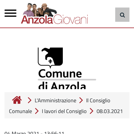
Menu
Salta
al
principale
contenuto
principale
cerca
L'Amministrazione
Il Consiglio
Comunale
I lavori del Consiglio
08.03.2021
04 Marzo 2021 - 13:56:11