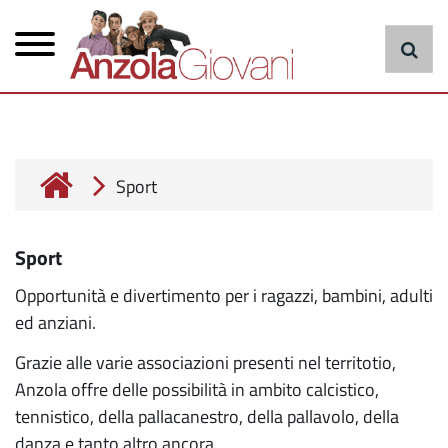
Menu
Salta
al
principale
contenuto
principale
cerca
Sport
Sport
Opportunità e divertimento per i ragazzi, bambini, adulti
ed anziani.
Grazie alle varie associazioni presenti nel territotio,
Anzola offre delle possibilità in ambito calcistico,
tennistico, della pallacanestro, della pallavolo, della
danza e tanto altro ancora.