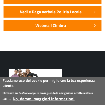
Vedi e Paga verbale Polizia Locale
Webmail Zimbra
Facciamo uso dei cookie per migliorare la tua esperienza
utente.
Seguici su
Cliccando su
Confermo
oppure proseguendo la navigazione accetterai il loro
No, dammi maggiori informazioni
utilizzo.
Collegamenti
Twitter
Facebook
G+
Instagram
Flickr
Linkedin
Youtube