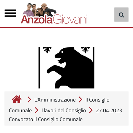
Menu
Salta
al
principale
contenuto
principale
cerca
L'Amministrazione
Il Consiglio
Comunale
I lavori del Consiglio
27.04.2023
Convocato il Consiglio Comunale