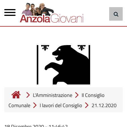
Menu
Salta
al
principale
contenuto
principale
cerca
L'Amministrazione
Il Consiglio
Comunale
I lavori del Consiglio
21.12.2020
18 Dicembre 2020 - 11:46:42