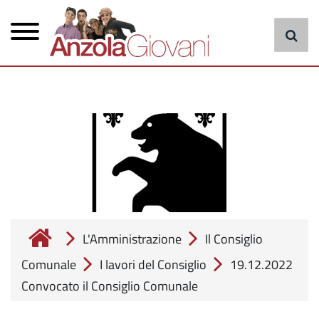
Menu
Salta
al
principale
contenuto
principale
cerca
L'Amministrazione
Il Consiglio
Comunale
I lavori del Consiglio
19.12.2022
Convocato il Consiglio Comunale