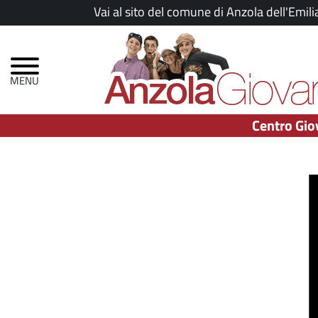
Salta
Vai al sito del comune di Anzola dell'Emili
al
Menu
contenuto
principale
principale
Centro Gio