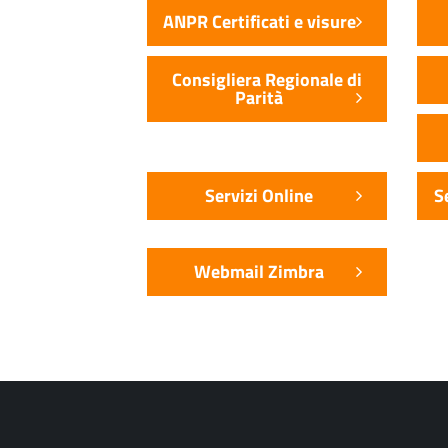
ANPR Certificati e visure
Consigliera Regionale di
Parità
Servizi Online
S
Webmail Zimbra