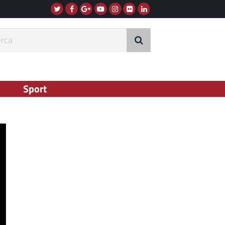
Twitter
Facebook
G+
Instagram
Flickr
Linkedin
Youtube
rca
Sport