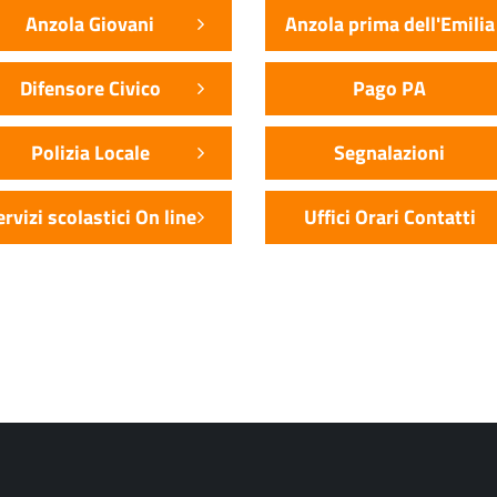
Anzola Giovani
Anzola prima dell'Emilia
Difensore Civico
Pago PA
Polizia Locale
Segnalazioni
ervizi scolastici On line
Uffici Orari Contatti