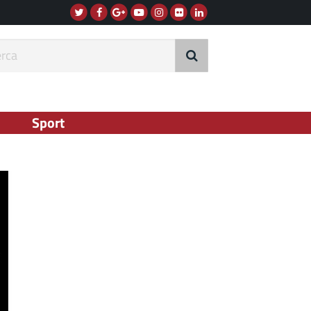
Twitter
Facebook
G+
Instagram
Flickr
Linkedin
Youtube
rca
Sport