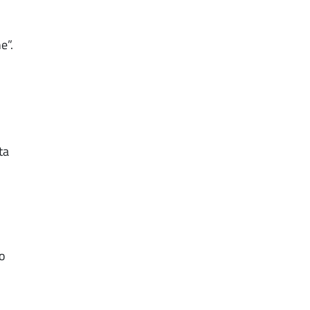
e”.
ta
no