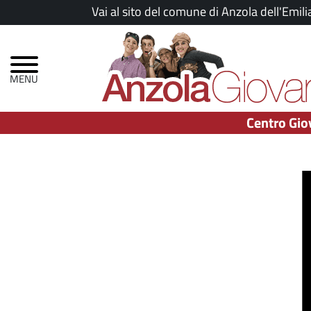
Salta
Vai al sito del comune di Anzola dell'Emili
al
Menu
contenuto
principale
principale
Centro Gio