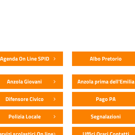
Agenda On Line SPID
Albo Pretorio
Anzola Giovani
Anzola prima dell'Emilia
Difensore Civico
Pago PA
Polizia Locale
Segnalazioni
ervizi scolastici On line
Uffici Orari Contatti