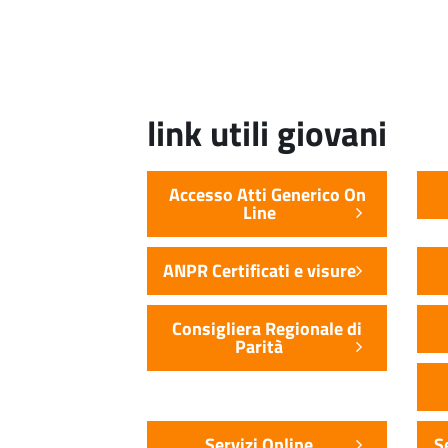
link utili giovani
Accesso Atti Generico On
Line
ANPR Certificati e visure
Consigliera Regionale di
Parità
Servizi Online
S