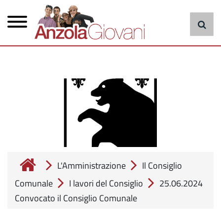
Menu
Salta
al
principale
contenuto
principale
cerca
L'Amministrazione
Il Consiglio
Comunale
I lavori del Consiglio
25.06.2024
Convocato il Consiglio Comunale