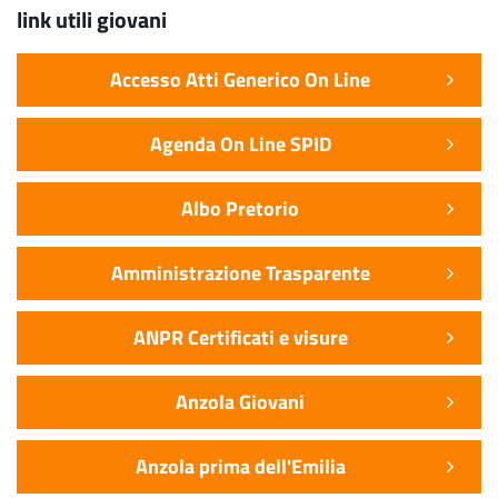
link utili giovani
Accesso Atti Generico On Line
Agenda On Line SPID
Albo Pretorio
Amministrazione Trasparente
ANPR Certificati e visure
Anzola Giovani
Anzola prima dell'Emilia