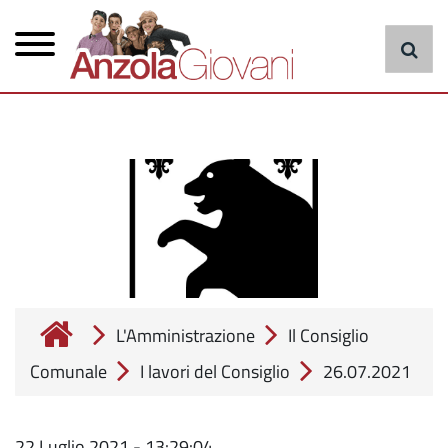
Menu
Salta
al
principale
contenuto
principale
cerca
L'Amministrazione
Il Consiglio
Comunale
I lavori del Consiglio
26.07.2021
22 Luglio 2021 - 13:29:04