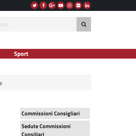
Twitter
Facebook
G+
Instagram
Flickr
Linkedin
Youtube
rca
Sport
e
Commissioni Consigliari
Sedute Commissioni
Consiliari