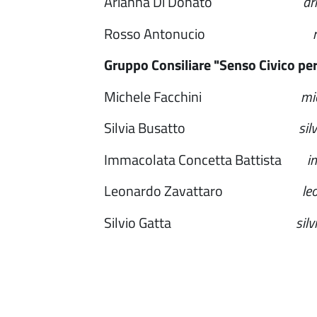
Arianna Di Donato
ar
Rosso Antonucio
Gruppo Consiliare "Senso Civico pe
Michele Facchini
mic
Silvia Busatto
sil
Immacolata Concetta Battista
i
Leonardo Zavattaro
le
Silvio Gatta
sil