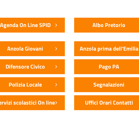
Agenda On Line SPID
Albo Pretorio
Anzola Giovani
Anzola prima dell'Emilia
Difensore Civico
Pago PA
Polizia Locale
Segnalazioni
ervizi scolastici On line
Uffici Orari Contatti