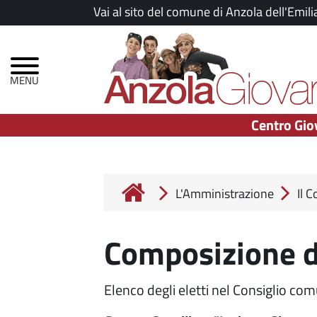
Salta
Vai al sito del comune di Anzola dell'Emili
al
Menu
contenuto
principale
principale
Centro Gio
L'Amministrazione
Il 
Composizione d
Elenco degli eletti nel Consiglio co