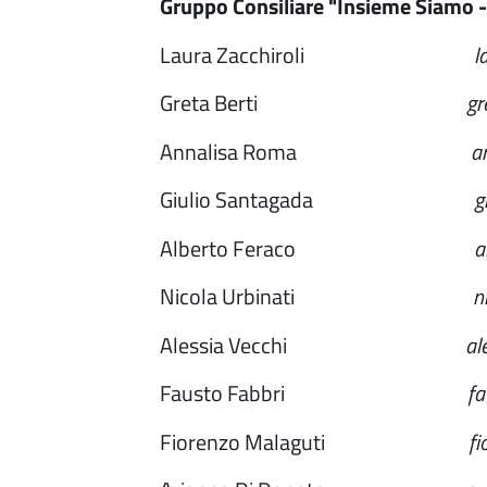
Gruppo Consiliare "Insieme Siamo 
Laura Zacchiroli
l
Greta Berti
gre
Annalisa Roma
a
Giulio Santagada
g
Alberto Feraco
a
Nicola Urbinati
ni
Alessia Vecchi
al
Fausto Fabbri
fa
Fiorenzo Malaguti
fi