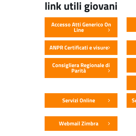
link utili giovani
Accesso Atti Generico On
Line
ANPR Certificati e visure
Consigliera Regionale di
Parità
Servizi Online
S
Webmail Zimbra