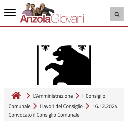
Menu
Salta
al
principale
contenuto
principale
cerca
L'Amministrazione
Il Consiglio
Comunale
I lavori del Consiglio
16.12.2024
Convocato il Consiglio Comunale