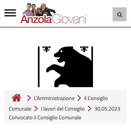
Menu
Salta
al
principale
contenuto
principale
cerca
L'Amministrazione
Il Consiglio
Comunale
I lavori del Consiglio
30.05.2023
Convocato il Consiglio Comunale