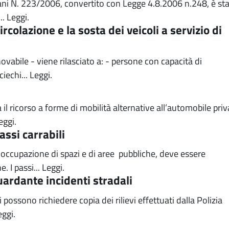
sani N. 223/2006, convertito con Legge 4.8.2006 n.248, è st
..
Leggi.
rcolazione e la sosta dei veicoli a servizio di
novabile - viene rilasciato a: - persone con capacità di
iechi...
Leggi.
il ricorso a forme di mobilità alternative all’automobile priv
eggi.
assi carrabili
i occupazione di spazi e di aree pubbliche, deve essere
 I passi...
Leggi.
ardante incidenti stradali
 possono richiedere copia dei rilievi effettuati dalla Polizia
eggi.