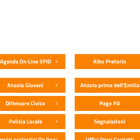
Agenda On Line SPID
Albo Pretorio
Anzola Giovani
Anzola prima dell'Emilia
Difensore Civico
Pago PA
Polizia Locale
Segnalazioni
ervizi scolastici On line
Uffici Orari Contatti