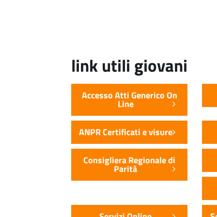
link utili giovani
Accesso Atti Generico On
Line
ANPR Certificati e visure
Consigliera Regionale di
Parità
Servizi Online
S