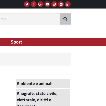
Twitter
Facebook
G+
Instagram
Flickr
Linkedin
Youtube
rca
Sport
Ambiente e animali
Anagrafe, stato civile,
elettorale, diritti e