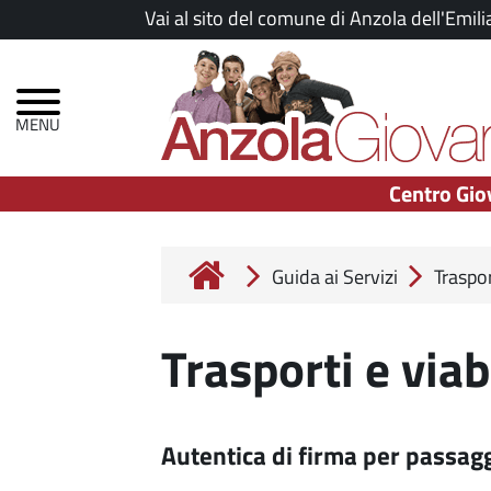
Salta
Vai al sito del comune di Anzola dell'Emili
al
Menu
contenuto
principale
principale
Centro Gio
Guida ai Servizi
Traspor
Trasporti e viab
Autentica di firma per passagg