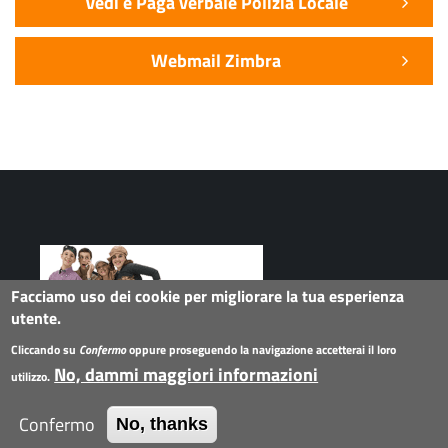
Vedi e Paga verbale Polizia Locale
Webmail Zimbra
Facciamo uso dei cookie per migliorare la tua esperienza
utente.
Seguici su
Cliccando su
Confermo
oppure proseguendo la navigazione accetterai il loro
No, dammi maggiori informazioni
utilizzo.
Collegamenti
Twitter
Facebook
G+
Instagram
Flickr
Linkedin
Youtube
social
Confermo
No, thanks