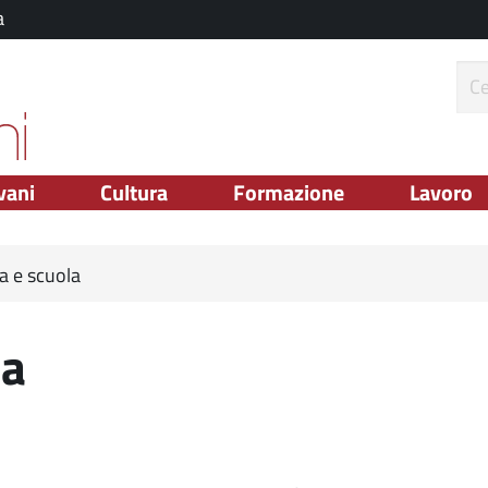
a
ce
vani
Cultura
Formazione
Lavoro
a e scuola
la