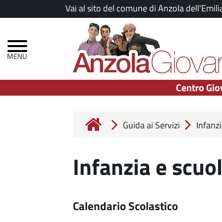
Salta
Vai al sito del comune di Anzola dell'Emili
al
Menu
contenuto
principale
principale
Centro Gio
Guida ai Servizi
Infanzi
Infanzia e scuo
Calendario Scolastico