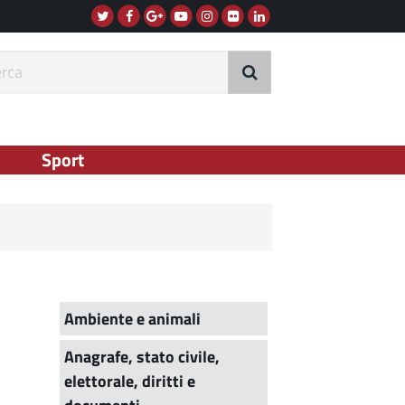
Twitter
Facebook
G+
Instagram
Flickr
Linkedin
Youtube
rca
Sport
Ambiente e animali
Anagrafe, stato civile,
elettorale, diritti e