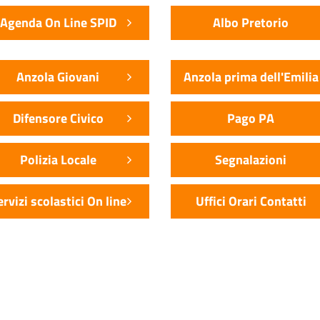
Agenda On Line SPID
Albo Pretorio
Anzola Giovani
Anzola prima dell'Emilia
Difensore Civico
Pago PA
Polizia Locale
Segnalazioni
ervizi scolastici On line
Uffici Orari Contatti