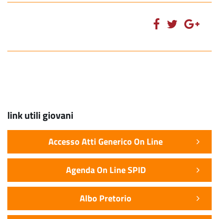
link utili giovani
Accesso Atti Generico On Line
Agenda On Line SPID
Albo Pretorio