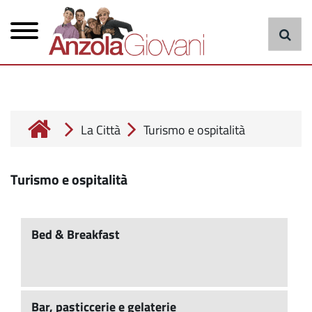
Menu
Salta
al
principale
contenuto
principale
cerca
La Città
Turismo e ospitalità
Turismo e ospitalità
Bed & Breakfast
Bar, pasticcerie e gelaterie