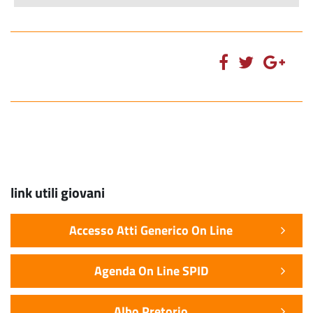
link utili giovani
Accesso Atti Generico On Line
Agenda On Line SPID
Albo Pretorio