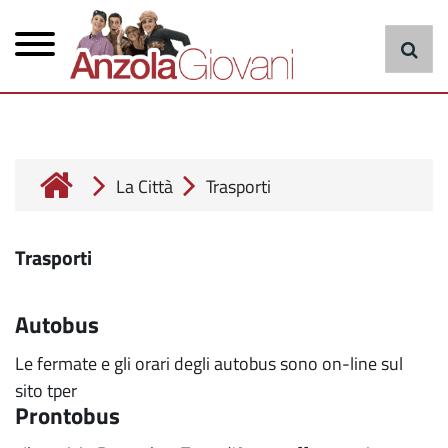
Menu
Salta
al
principale
contenuto
principale
cerca
La Città
Trasporti
Trasporti
Autobus
Le fermate e gli orari degli autobus sono on-line sul
sito tper
Prontobus