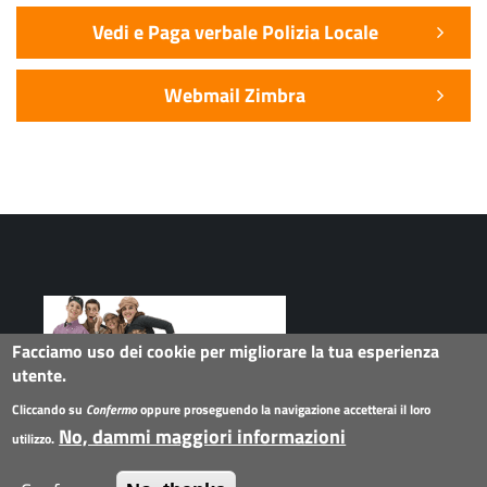
Vedi e Paga verbale Polizia Locale
Webmail Zimbra
Facciamo uso dei cookie per migliorare la tua esperienza
utente.
Seguici su
Cliccando su
Confermo
oppure proseguendo la navigazione accetterai il loro
No, dammi maggiori informazioni
utilizzo.
Collegamenti
Twitter
Facebook
G+
Instagram
Flickr
Linkedin
Youtube