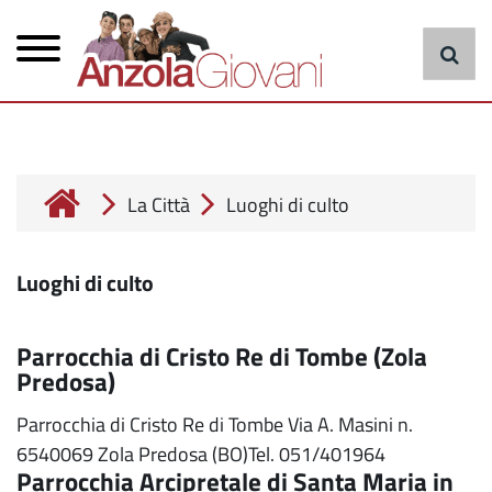
Menu
Salta
al
principale
contenuto
principale
cerca
La Città
Luoghi di culto
Luoghi di culto
Parrocchia di Cristo Re di Tombe (Zola
Predosa)
Parrocchia di Cristo Re di Tombe Via A. Masini n.
6540069 Zola Predosa (BO)Tel. 051/401964
Parrocchia Arcipretale di Santa Maria in