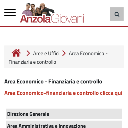
Menu
Salta
al
principale
contenuto
principale
cerca
Aree e Uffici
Area Economico -
Finanziaria e controllo
Area Economico - Finanziaria e controllo
Area Economico-finanziaria e controllo
clicca qui
Direzione Generale
Area Amministrativa e Innovazione