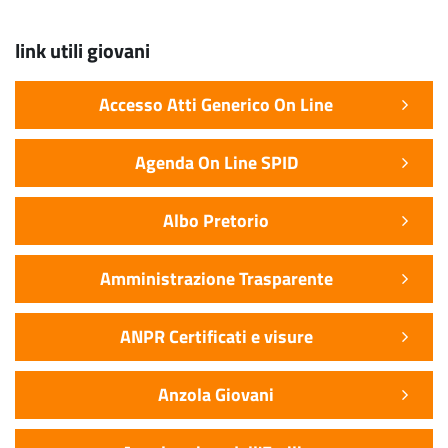
link utili giovani
Accesso Atti Generico On Line
Agenda On Line SPID
Albo Pretorio
Amministrazione Trasparente
ANPR Certificati e visure
Anzola Giovani