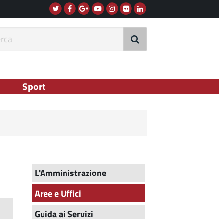
Twitter
Facebook
G+
Instagram
Flickr
Linkedin
Youtube
rca
Sport
L'Amministrazione
Aree e Uffici
Guida ai Servizi