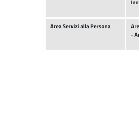
Inn
Area Servizi alla Persona
Are
- A