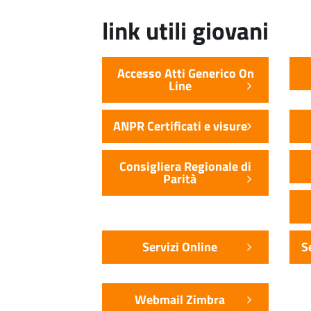
link utili giovani
Accesso Atti Generico On
Line
ANPR Certificati e visure
Consigliera Regionale di
Parità
Servizi Online
S
Webmail Zimbra