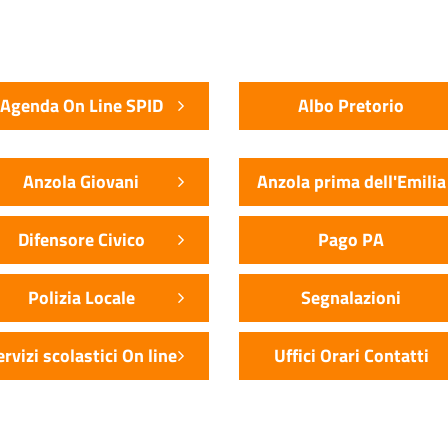
Agenda On Line SPID
Albo Pretorio
Anzola Giovani
Anzola prima dell'Emilia
Difensore Civico
Pago PA
Polizia Locale
Segnalazioni
ervizi scolastici On line
Uffici Orari Contatti