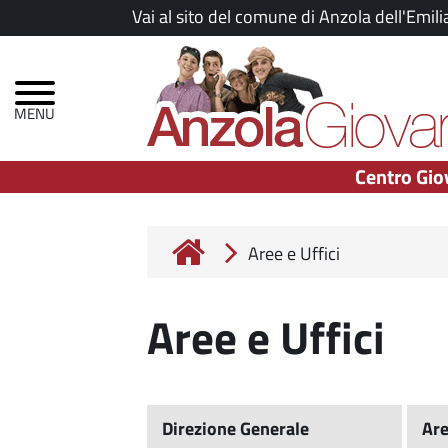
Salta
Vai al sito del comune di Anzola dell'Emili
al
Menu
contenuto
principale
principale
Centro Gio
Aree e Uffici
Aree e Uffici
Direzione Generale
Are