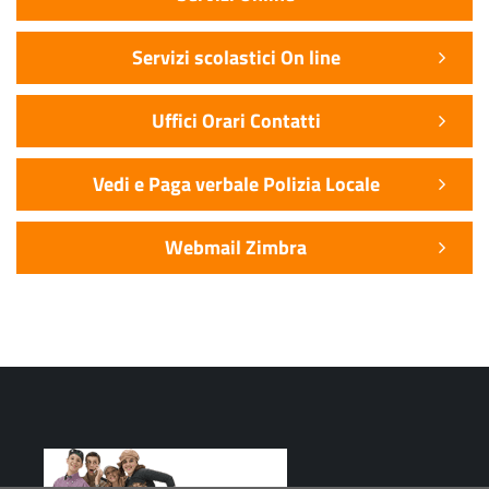
Servizi scolastici On line
Uffici Orari Contatti
Vedi e Paga verbale Polizia Locale
Webmail Zimbra