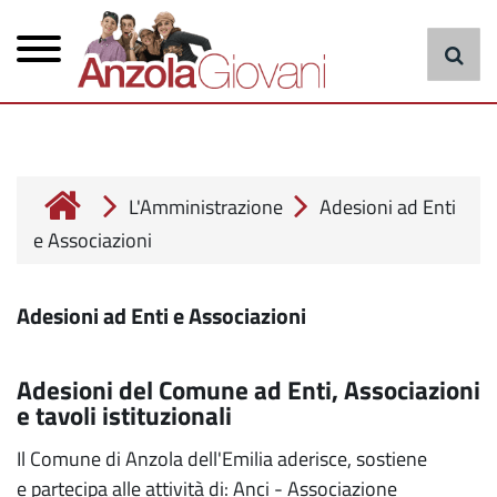
Menu
Salta
al
principale
contenuto
principale
cerca
L'Amministrazione
Adesioni ad Enti
e Associazioni
Adesioni ad Enti e Associazioni
Adesioni del Comune ad Enti, Associazioni
e tavoli istituzionali
Il Comune di Anzola dell'Emilia aderisce, sostiene
e partecipa alle attività di: Anci - Associazione