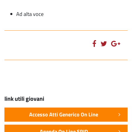
Ad alta voce
link utili giovani
Accesso Atti Generico On Line
Agenda On Line SPID