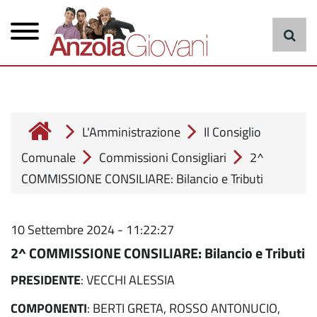
Menu
Salta
al
principale
contenuto
principale
cerca
L'Amministrazione
Il Consiglio
Comunale
Commissioni Consigliari
2^
COMMISSIONE CONSILIARE: Bilancio e Tributi
10 Settembre 2024 - 11:22:27
2^ COMMISSIONE CONSILIARE: Bilancio e Tributi
PRESIDENTE
: VECCHI ALESSIA
COMPONENTI
: BERTI GRETA, ROSSO ANTONUCIO,