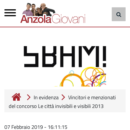
Menu
Salta
al
principale
contenuto
principale
cerca
In evidenza
Vincitori e menzionati
del concorso Le città invisibili e visibili 2013
07 Febbraio 2019 - 16:11:15