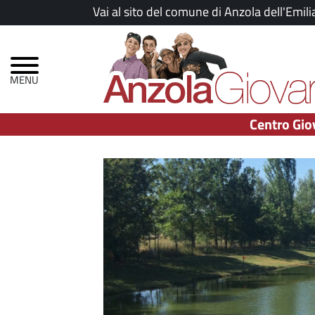
Salta
Vai al sito del comune di Anzola dell'Emili
al
Menu
contenuto
principale
principale
Centro Gio