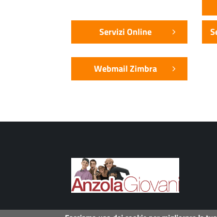
Servizi Online
S
Webmail Zimbra