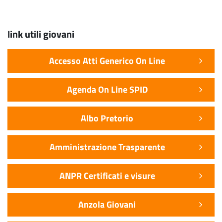
link utili giovani
Accesso Atti Generico On Line
Agenda On Line SPID
Albo Pretorio
Amministrazione Trasparente
ANPR Certificati e visure
Anzola Giovani