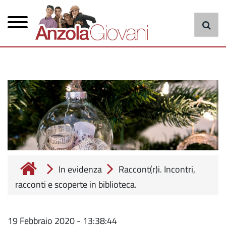
Menu
Salta
al
principale
contenuto
principale
cerca
In evidenza
Raccont(r)i. Incontri,
racconti e scoperte in biblioteca.
19 Febbraio 2020 - 13:38:44