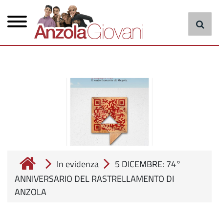
Menu
Salta
al
principale
contenuto
principale
cerca
In evidenza
5 DICEMBRE: 74°
ANNIVERSARIO DEL RASTRELLAMENTO DI
ANZOLA