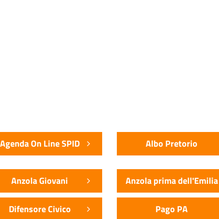
Agenda On Line SPID
Albo Pretorio
Anzola Giovani
Anzola prima dell'Emilia
Difensore Civico
Pago PA