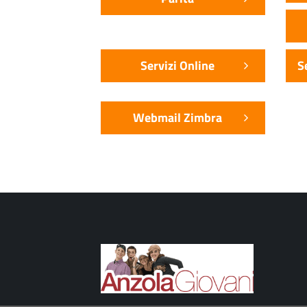
Servizi Online
S
Webmail Zimbra