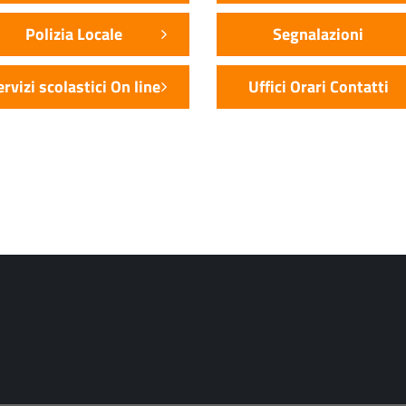
Polizia Locale
Segnalazioni
ervizi scolastici On line
Uffici Orari Contatti