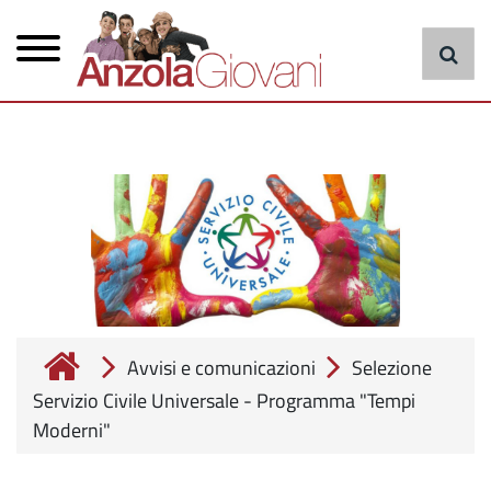
Menu
Salta
al
principale
contenuto
principale
cerca
Avvisi e comunicazioni
Selezione
Servizio Civile Universale - Programma "Tempi
Moderni"