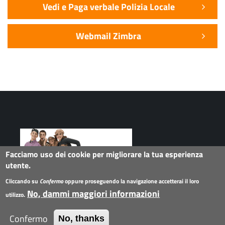
Vedi e Paga verbale Polizia Locale
Webmail Zimbra
Facciamo uso dei cookie per migliorare la tua esperienza
utente.
Seguici su
Cliccando su
Confermo
oppure proseguendo la navigazione accetterai il loro
No, dammi maggiori informazioni
utilizzo.
Collegamenti
Twitter
Facebook
G+
Instagram
Flickr
Linkedin
Youtube
social
Confermo
No, thanks