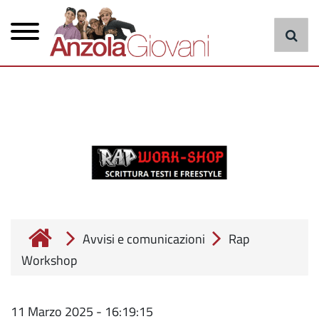
Menu
Salta
al
principale
contenuto
principale
cerca
Avvisi e comunicazioni
Rap
Workshop
11 Marzo 2025 - 16:19:15