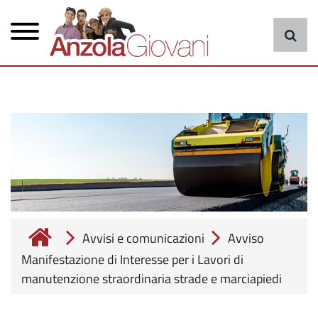
Menu
Salta
al
principale
contenuto
principale
cerca
Avvisi e comunicazioni
Avviso
Manifestazione di Interesse per i Lavori di
manutenzione straordinaria strade e marciapiedi