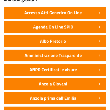
Accesso Atti Generico On Line
Agenda On Line SPID
Albo Pretorio
Amministrazione Trasparente
ANPR Certificati e visure
Anzola Giovani
Anzola prima dell'Emilia